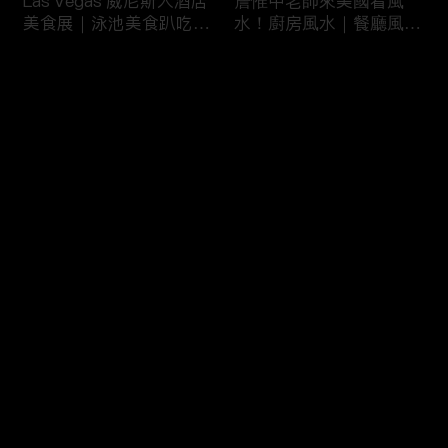
Las Vegas 威尼斯人酒店
詹惟中老師來美國看風
美食展｜泳池美食趴吃到
水！廚房風水｜餐廳風水
飽
｜壁爐風水｜美國房屋風
水
评论
您还没有登录，请先登录
詹惟中老師來美國看風
美國最大翻車比賽｜怪獸
登录
水！美國房屋風水｜客廳
卡車特技賽｜大腳車比賽
風水｜財位擺設
最新评论
最热
/
最新
快来抢沙发～
風水大NG的美國百萬豪
美國萬聖節超澎湃佈置｜
宅｜鹽湖城豪宅開箱｜猶
猶他州萬聖節佈置
他州房地產
HalloweenDeco