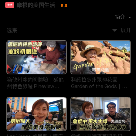
摩根的美国生活
8.0
生活
首播时间：
2020-08
简介
选集
展开
猶他州冰釣初體驗｜猶他
科羅拉多州眾神花園
州特色旅遊 Pineview
Garden of the Gods｜丹
Reservoir in Ogden
佛旅遊景點｜平衡石