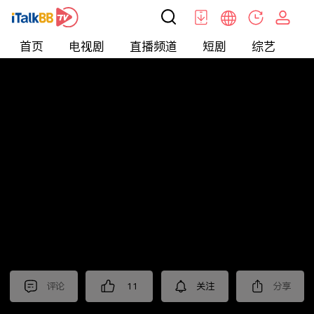
首页
电视剧
直播频道
短剧
综艺
电
北美
>
生活
>
摩根的美国生活
评论
11
关注
分享