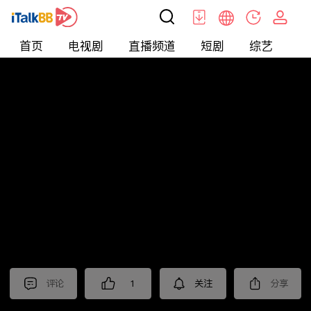
首页
电视剧
直播频道
短剧
综艺
电
北美
>
生活
>
摩根的美国生活
评论
1
关注
分享