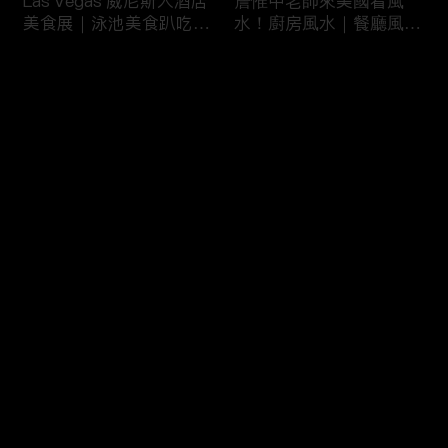
Las Vegas 威尼斯人酒店
詹惟中老師來美國看風
美食展｜泳池美食趴吃到
水！廚房風水｜餐廳風水
飽
｜壁爐風水｜美國房屋風
水
评论
您还没有登录，请先登录
詹惟中老師來美國看風
美國最大翻車比賽｜怪獸
登录
水！美國房屋風水｜客廳
卡車特技賽｜大腳車比賽
風水｜財位擺設
最新评论
最热
/
最新
快来抢沙发～
風水大NG的美國百萬豪
美國萬聖節超澎湃佈置｜
宅｜鹽湖城豪宅開箱｜猶
猶他州萬聖節佈置
他州房地產
HalloweenDeco