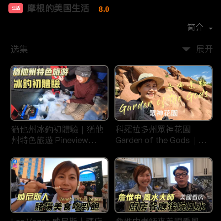
摩根的美国生活
8.0
生活
首播时间：
2020-08
简介
选集
展开
猶他州冰釣初體驗｜猶他
科羅拉多州眾神花園
州特色旅遊 Pineview
Garden of the Gods｜丹
Reservoir in Ogden
佛旅遊景點｜平衡石