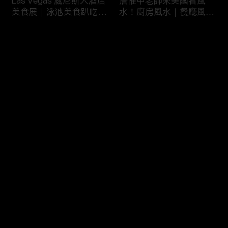
Las Vegas 威尼斯人酒店
詹惟中老師來美國看風
美食展｜泳池美食趴吃到
水！廚房風水｜餐廳風水
飽
｜壁爐風水｜美國房屋風
水
评论
您还没有登录，请先登录
詹惟中老師來美國看風
美國最大翻車比賽｜怪獸
登录
水！美國房屋風水｜客廳
卡車特技賽｜大腳車比賽
風水｜財位擺設
最新评论
最热
/
最新
快来抢沙发～
風水大NG的美國百萬豪
美國萬聖節超澎湃佈置｜
宅｜鹽湖城豪宅開箱｜猶
猶他州萬聖節佈置
他州房地產
HalloweenDeco