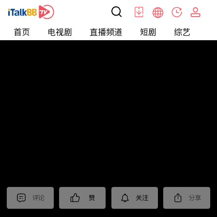
首页
电视剧
直播频道
短剧
综艺
电
北美
>
生活
>
摩根的美国生活
评论
赞
关注
分享