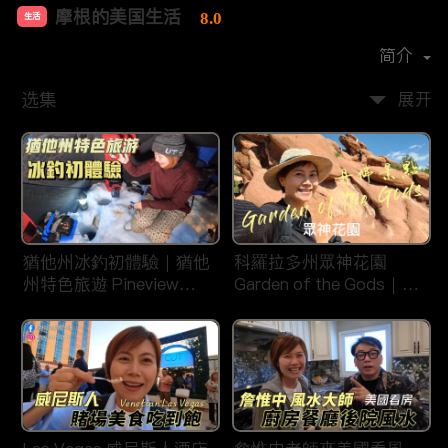
摩根的美国生活
8.0
生活
首播时间：
2020-08
简介
选集
展开
猶他州冰釣初體驗｜猶他
科羅拉多州眾神花園
州特色旅遊 Pineview
Garden of the Gods｜丹
Reservoir in Ogden
佛旅遊景點｜平衡石