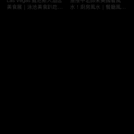
Las Vegas 威尼斯人酒店
詹惟中老師來美國看風
美食展｜泳池美食趴吃到
水！廚房風水｜餐廳風水
飽
｜壁爐風水｜美國房屋風
水
评论
您还没有登录，请先登录
詹惟中老師來美國看風
美國最大翻車比賽｜怪獸
登录
水！美國房屋風水｜客廳
卡車特技賽｜大腳車比賽
風水｜財位擺設
最新评论
最热
/
最新
快来抢沙发～
風水大NG的美國百萬豪
美國萬聖節超澎湃佈置｜
宅｜鹽湖城豪宅開箱｜猶
猶他州萬聖節佈置
他州房地產
HalloweenDeco