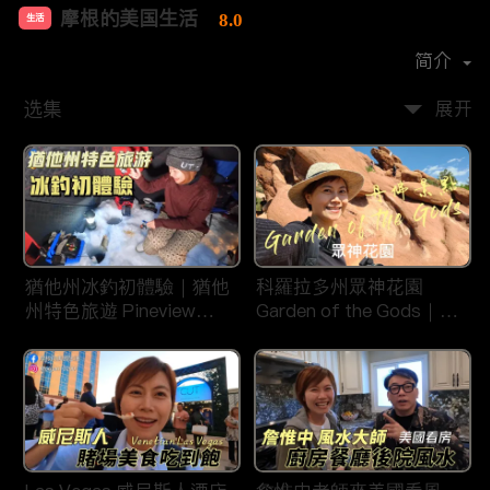
摩根的美国生活
8.0
生活
首播时间：
2020-08
简介
选集
展开
猶他州冰釣初體驗｜猶他
科羅拉多州眾神花園
州特色旅遊 Pineview
Garden of the Gods｜丹
Reservoir in Ogden
佛旅遊景點｜平衡石