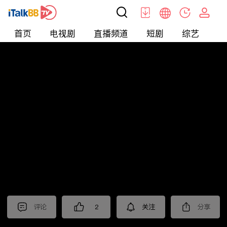
首页
电视剧
直播频道
短剧
综艺
电
北美
>
生活
>
摩根的美国生活
评论
2
关注
分享