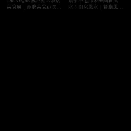
Las Vegas 威尼斯人酒店
詹惟中老師來美國看風
美食展｜泳池美食趴吃到
水！廚房風水｜餐廳風水
飽
｜壁爐風水｜美國房屋風
水
评论
您还没有登录，请先登录
詹惟中老師來美國看風
美國最大翻車比賽｜怪獸
登录
水！美國房屋風水｜客廳
卡車特技賽｜大腳車比賽
風水｜財位擺設
最新评论
最热
/
最新
快来抢沙发～
風水大NG的美國百萬豪
美國萬聖節超澎湃佈置｜
宅｜鹽湖城豪宅開箱｜猶
猶他州萬聖節佈置
他州房地產
HalloweenDeco