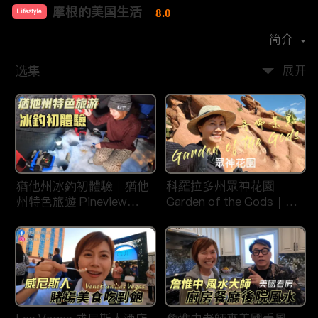
摩根的美国生活
8.0
Lifestyle
首播时间：
2020-08
简介
选集
展开
猶他州冰釣初體驗｜猶他
科羅拉多州眾神花園
州特色旅遊 Pineview
Garden of the Gods｜丹
Reservoir in Ogden
佛旅遊景點｜平衡石