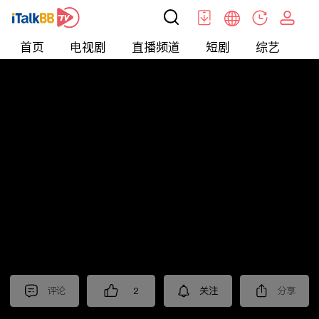
首页
电视剧
直播频道
短剧
综艺
电
北美
>
Lifestyle
>
摩根的美国生活
评论
2
关注
分享