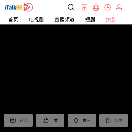
首页
电视剧
直播频道
短剧
综艺
电
综艺
>
真人秀
>
耍大牌
评论
赞
关注
分享