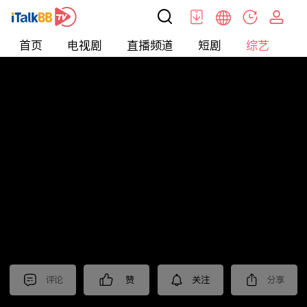
首页
电视剧
直播频道
短剧
综艺
电
综艺
>
真人秀
>
耍大牌
评论
赞
关注
分享