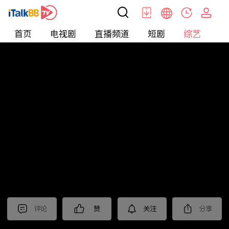
首页
电视剧
直播频道
短剧
综艺
电
综艺
>
真人秀
>
耍大牌
评论
赞
关注
分享