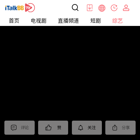
首页
电视剧
直播频道
短剧
综艺
电
综艺
>
真人秀
>
耍大牌
评论
赞
关注
分享