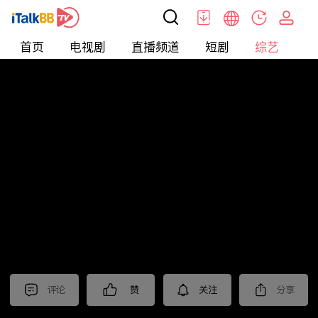
首页
电视剧
直播频道
短剧
综艺
电
综艺
>
真人秀
>
耍大牌
评论
赞
关注
分享