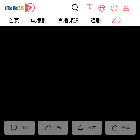
首页
电视剧
直播频道
短剧
综艺
电
综艺
>
真人秀
>
耍大牌
评论
赞
关注
分享