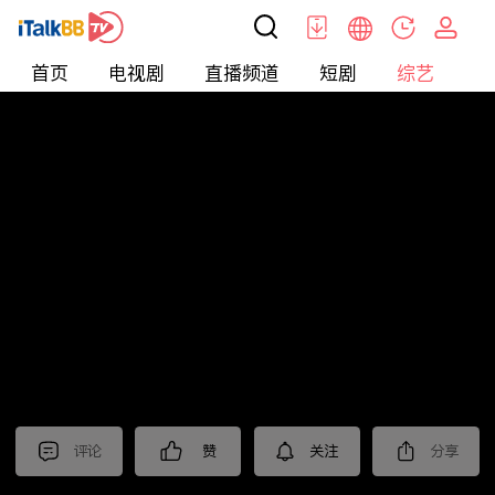
首页
电视剧
直播频道
短剧
综艺
电
综艺
>
真人秀
>
耍大牌
评论
赞
关注
分享