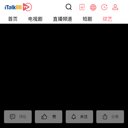
首页
电视剧
直播频道
短剧
综艺
电
综艺
>
真人秀
>
耍大牌
评论
赞
关注
分享