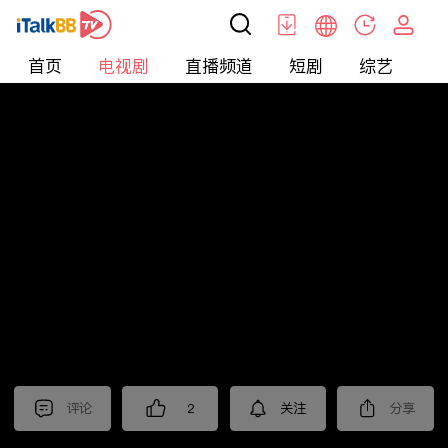
首页
电视剧
直播频道
短剧
综艺
电
电视剧
>
经典
>
沧海
评论
2
关注
分享