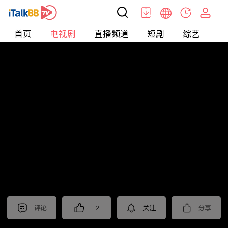
首页
电视剧
直播频道
短剧
综艺
电
电视剧
>
经典
>
沧海
评论
2
关注
分享