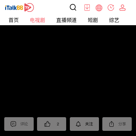
首页
电视剧
直播频道
短剧
综艺
电
电视剧
>
经典
>
沧海
评论
2
关注
分享