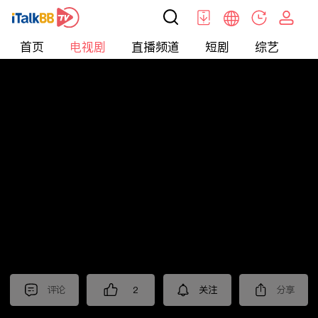
首页
电视剧
直播频道
短剧
综艺
电
电视剧
>
经典
>
沧海
评论
2
关注
分享