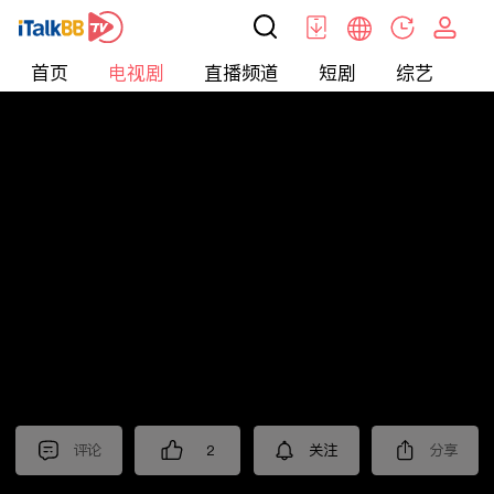
首页
电视剧
直播频道
短剧
综艺
电
电视剧
>
经典
>
沧海
评论
2
关注
分享