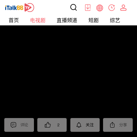
首页
电视剧
直播频道
短剧
综艺
电
电视剧
>
经典
>
沧海
评论
2
关注
分享