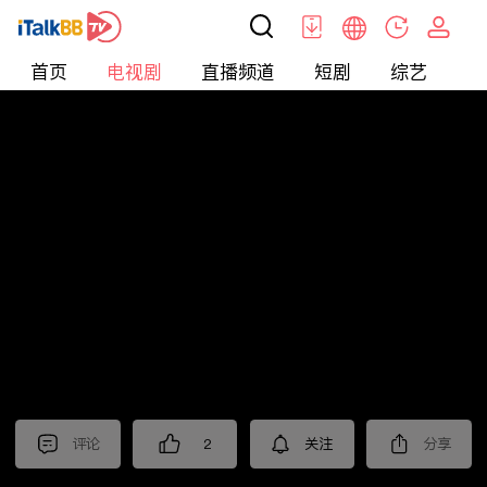
首页
电视剧
直播频道
短剧
综艺
电
电视剧
>
经典
>
沧海
评论
2
关注
分享