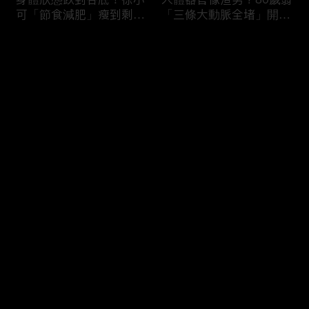
可「節食減肥」瘦到剩
「三條大動脈全堵」開胸
38kg身體機能壞光險喪
驚見全白心臟？50歲男
命！男子濕緊身褲穿整天
「便祕用力」引發迷走神
评论
就醫驚見「睪丸萎縮」？
經反射馬桶上猝死！
您还没有登录，请先登录
難以啟齒害羞病！薔薔私
3大存亡關鍵動作！B流
登录
密處發炎疑染性病「分泌
大爆發徐乃麟出國必備
物噴出」連醫師都喊臭？
「這款藥」？「亂吃成
鄭丞傑醫師：淋病不治好
藥」掛急診膽囊結石+血
恐不孕！
壓剩80慘敗血性休克！
最新评论
最热
/
最新
快来抢沙发～
吃錯食物＝服毒？腎衰竭
醫師廢話治療！徐乃麟上
第四期病患每天喝
眼皮塌陷靠醫美「膠原蛋
「2000cc野生蜂蜜」想
白增生」效果超好！女業
護腎慘變洗腎？醫師：這
務胃食道逆流嚴重「重度