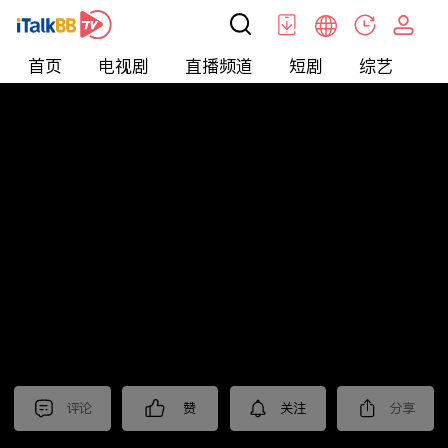
首页
电视剧
直播频道
短剧
综艺
电
北美
>
娱乐
>
醫師好辣
评论
赞
关注
分享