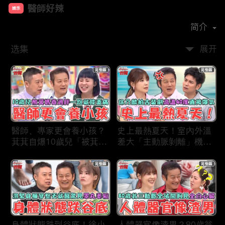
醫師好辣
娱乐
首播时间：
2019-12
简介
选集
展开
醫師、專家更會養小孩？
史上最熱夏天！室內外溫
萁萁自爆10歲兒「被萁媽
差大「主動脈剝離」機率
養過胖」一跑就喊膝蓋
更高？徐乃麟拍古裝片場
痛？名醫學霸兒壓力過大
「高溫40度」反覆NG當
會考失常「考卷只寫一
場直接爆氣！
半」！
身體狀態跌到谷底！徐小
人體器官像渣男？80歲翁