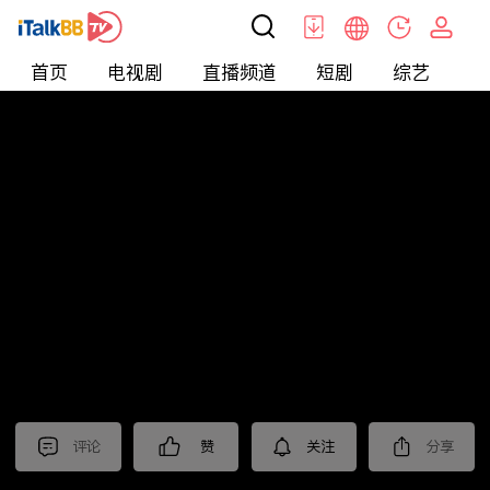
首页
电视剧
直播频道
短剧
综艺
电
北美
>
娱乐
>
醫師好辣
评论
赞
关注
分享