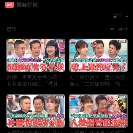
醫師好辣
娱乐
首播时间：
2019-12
简介
选集
展开
醫師、專家更會養小孩？
史上最熱夏天！室內外溫
萁萁自爆10歲兒「被萁媽
差大「主動脈剝離」機率
養過胖」一跑就喊膝蓋
更高？徐乃麟拍古裝片場
痛？名醫學霸兒壓力過大
「高溫40度」反覆NG當
會考失常「考卷只寫一
場直接爆氣！
半」！
身體狀態跌到谷底！徐小
人體器官像渣男？80歲翁