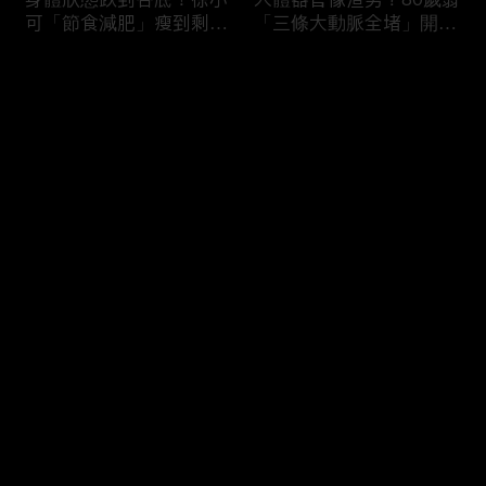
可「節食減肥」瘦到剩
「三條大動脈全堵」開胸
38kg身體機能壞光險喪
驚見全白心臟？50歲男
命！男子濕緊身褲穿整天
「便祕用力」引發迷走神
评论
就醫驚見「睪丸萎縮」？
經反射馬桶上猝死！
您还没有登录，请先登录
難以啟齒害羞病！薔薔私
3大存亡關鍵動作！B流
登录
密處發炎疑染性病「分泌
大爆發徐乃麟出國必備
物噴出」連醫師都喊臭？
「這款藥」？「亂吃成
鄭丞傑醫師：淋病不治好
藥」掛急診膽囊結石+血
恐不孕！
壓剩80慘敗血性休克！
最新评论
最热
/
最新
快来抢沙发～
吃錯食物＝服毒？腎衰竭
醫師廢話治療！徐乃麟上
第四期病患每天喝
眼皮塌陷靠醫美「膠原蛋
「2000cc野生蜂蜜」想
白增生」效果超好！女業
護腎慘變洗腎？醫師：這
務胃食道逆流嚴重「重度