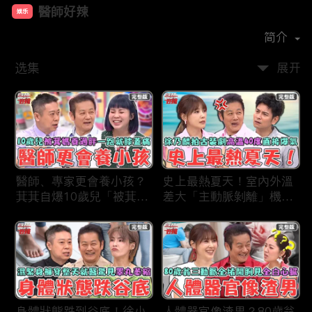
醫師好辣
娱乐
首播时间：
2019-12
简介
选集
展开
醫師、專家更會養小孩？
史上最熱夏天！室內外溫
萁萁自爆10歲兒「被萁媽
差大「主動脈剝離」機率
養過胖」一跑就喊膝蓋
更高？徐乃麟拍古裝片場
痛？名醫學霸兒壓力過大
「高溫40度」反覆NG當
會考失常「考卷只寫一
場直接爆氣！
半」！
身體狀態跌到谷底！徐小
人體器官像渣男？80歲翁