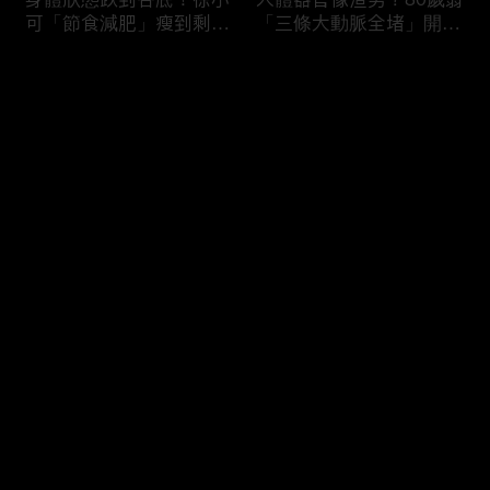
可「節食減肥」瘦到剩
「三條大動脈全堵」開胸
38kg身體機能壞光險喪
驚見全白心臟？50歲男
命！男子濕緊身褲穿整天
「便祕用力」引發迷走神
评论
就醫驚見「睪丸萎縮」？
經反射馬桶上猝死！
您还没有登录，请先登录
難以啟齒害羞病！薔薔私
3大存亡關鍵動作！B流
登录
密處發炎疑染性病「分泌
大爆發徐乃麟出國必備
物噴出」連醫師都喊臭？
「這款藥」？「亂吃成
鄭丞傑醫師：淋病不治好
藥」掛急診膽囊結石+血
恐不孕！
壓剩80慘敗血性休克！
最新评论
最热
/
最新
快来抢沙发～
吃錯食物＝服毒？腎衰竭
醫師廢話治療！徐乃麟上
第四期病患每天喝
眼皮塌陷靠醫美「膠原蛋
「2000cc野生蜂蜜」想
白增生」效果超好！女業
護腎慘變洗腎？醫師：這
務胃食道逆流嚴重「重度