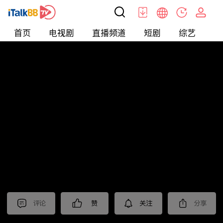
首页
电视剧
直播频道
短剧
综艺
电
北美
>
娱乐
>
醫師好辣
评论
赞
关注
分享