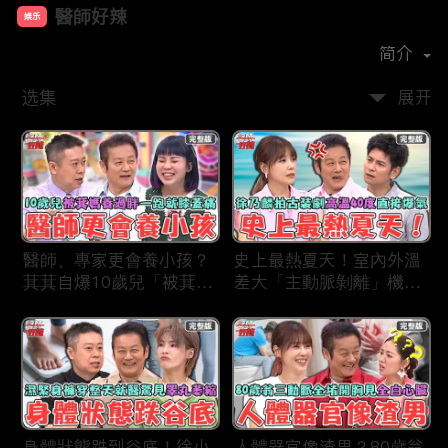
醫師好辣
娱乐
首播时间：
2019-12
简介
选集
展开
醫師、專家更會養小孩？
史上最熱夏天！室內外溫
萁萁自爆10歲兒「被萁媽
差大「主動脈剝離」機率
養過胖」一跑就喊膝蓋
更高？徐乃麟拍古裝片場
痛？名醫學霸兒壓力過大
「高溫40度」反覆NG當
會考失常「考卷只寫一
場直接爆氣！
半」！
身體狀態跌到谷底！徐小
人體器官像渣男？80歲翁