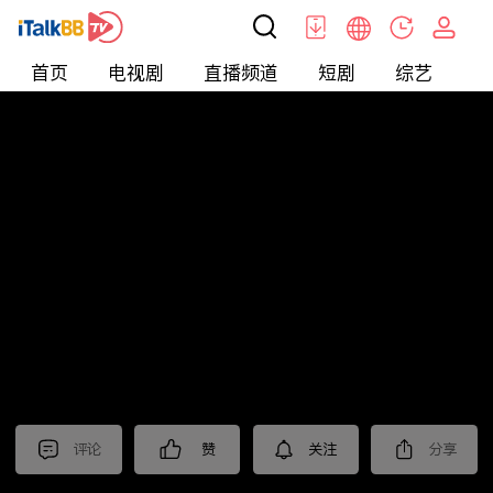
首页
电视剧
直播频道
短剧
综艺
电
北美
>
娱乐
>
醫師好辣
评论
赞
关注
分享