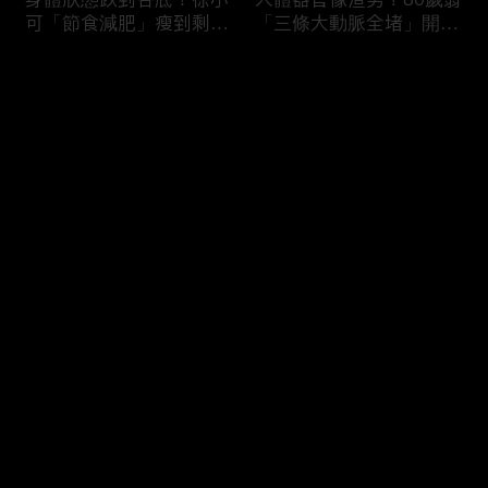
可「節食減肥」瘦到剩
「三條大動脈全堵」開胸
38kg身體機能壞光險喪
驚見全白心臟？50歲男
命！男子濕緊身褲穿整天
「便祕用力」引發迷走神
评论
就醫驚見「睪丸萎縮」？
經反射馬桶上猝死！
您还没有登录，请先登录
難以啟齒害羞病！薔薔私
3大存亡關鍵動作！B流
登录
密處發炎疑染性病「分泌
大爆發徐乃麟出國必備
物噴出」連醫師都喊臭？
「這款藥」？「亂吃成
鄭丞傑醫師：淋病不治好
藥」掛急診膽囊結石+血
恐不孕！
壓剩80慘敗血性休克！
最新评论
最热
/
最新
快来抢沙发～
吃錯食物＝服毒？腎衰竭
醫師廢話治療！徐乃麟上
第四期病患每天喝
眼皮塌陷靠醫美「膠原蛋
「2000cc野生蜂蜜」想
白增生」效果超好！女業
護腎慘變洗腎？醫師：這
務胃食道逆流嚴重「重度