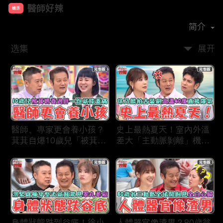
醫師好辣
娱乐
首播时间：
2019-12
简介
选集
展开
醫師、專家更會養小孩？
史上最熱夏天！室內外溫
萁萁自爆10歲兒「被萁媽
差大「主動脈剝離」機率
養過胖」一跑就喊膝蓋
更高？徐乃麟拍古裝片場
痛？名醫學霸兒壓力過大
「高溫40度」反覆NG當
會考失常「考卷只寫一
場直接爆氣！
半」！
身體狀態跌到谷底！徐小
人體器官像渣男？80歲翁