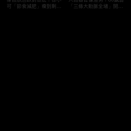
可「節食減肥」瘦到剩
「三條大動脈全堵」開胸
38kg身體機能壞光險喪
驚見全白心臟？50歲男
命！男子濕緊身褲穿整天
「便祕用力」引發迷走神
评论
就醫驚見「睪丸萎縮」？
經反射馬桶上猝死！
您还没有登录，请先登录
難以啟齒害羞病！薔薔私
3大存亡關鍵動作！B流
登录
密處發炎疑染性病「分泌
大爆發徐乃麟出國必備
物噴出」連醫師都喊臭？
「這款藥」？「亂吃成
鄭丞傑醫師：淋病不治好
藥」掛急診膽囊結石+血
恐不孕！
壓剩80慘敗血性休克！
最新评论
最热
/
最新
快来抢沙发～
吃錯食物＝服毒？腎衰竭
醫師廢話治療！徐乃麟上
第四期病患每天喝
眼皮塌陷靠醫美「膠原蛋
「2000cc野生蜂蜜」想
白增生」效果超好！女業
護腎慘變洗腎？醫師：這
務胃食道逆流嚴重「重度