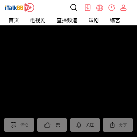
首页
电视剧
直播频道
短剧
综艺
电
北美
>
娱乐
>
醫師好辣
评论
赞
关注
分享