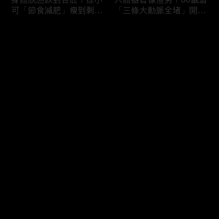
可「節食減肥」瘦到剩
「三條大動脈全堵」開胸
38kg身體機能壞光險喪
驚見全白心臟？50歲男
命！男子濕緊身褲穿整天
「便祕用力」引發迷走神
评论
就醫驚見「睪丸萎縮」？
經反射馬桶上猝死！
您还没有登录，请先登录
難以啟齒害羞病！薔薔私
3大存亡關鍵動作！B流
登录
密處發炎疑染性病「分泌
大爆發徐乃麟出國必備
物噴出」連醫師都喊臭？
「這款藥」？「亂吃成
鄭丞傑醫師：淋病不治好
藥」掛急診膽囊結石+血
恐不孕！
壓剩80慘敗血性休克！
最新评论
最热
/
最新
快来抢沙发～
吃錯食物＝服毒？腎衰竭
醫師廢話治療！徐乃麟上
第四期病患每天喝
眼皮塌陷靠醫美「膠原蛋
「2000cc野生蜂蜜」想
白增生」效果超好！女業
護腎慘變洗腎？醫師：這
務胃食道逆流嚴重「重度