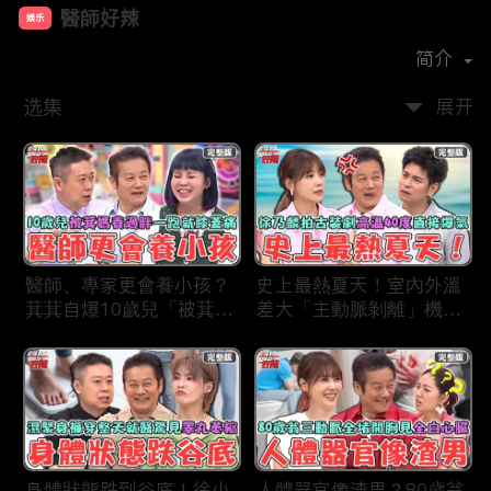
醫師好辣
娱乐
首播时间：
2019-12
简介
选集
展开
醫師、專家更會養小孩？
史上最熱夏天！室內外溫
萁萁自爆10歲兒「被萁媽
差大「主動脈剝離」機率
養過胖」一跑就喊膝蓋
更高？徐乃麟拍古裝片場
痛？名醫學霸兒壓力過大
「高溫40度」反覆NG當
會考失常「考卷只寫一
場直接爆氣！
半」！
身體狀態跌到谷底！徐小
人體器官像渣男？80歲翁