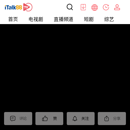
首页
电视剧
直播频道
短剧
综艺
电
北美
>
娱乐
>
醫師好辣
评论
赞
关注
分享