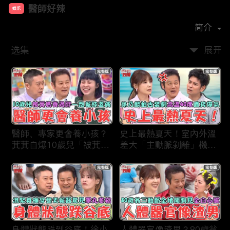
醫師好辣
娱乐
首播时间：
2019-12
简介
选集
展开
醫師、專家更會養小孩？
史上最熱夏天！室內外溫
萁萁自爆10歲兒「被萁媽
差大「主動脈剝離」機率
養過胖」一跑就喊膝蓋
更高？徐乃麟拍古裝片場
痛？名醫學霸兒壓力過大
「高溫40度」反覆NG當
會考失常「考卷只寫一
場直接爆氣！
半」！
身體狀態跌到谷底！徐小
人體器官像渣男？80歲翁