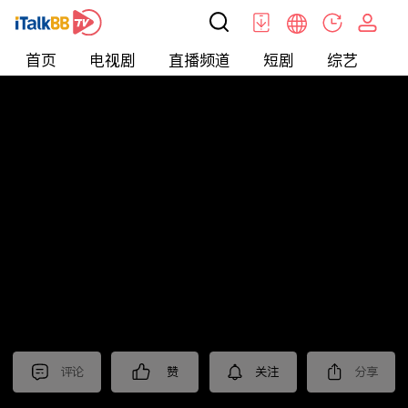
首页
电视剧
直播频道
短剧
综艺
电
北美
>
娱乐
>
醫師好辣
评论
赞
关注
分享