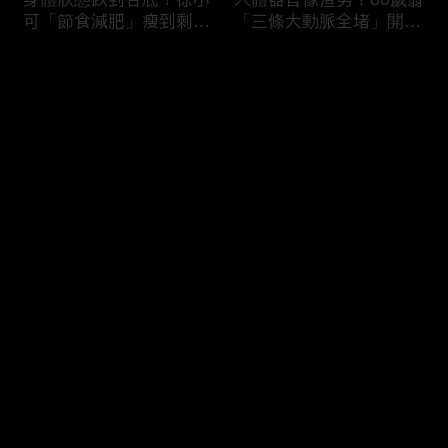
可「節食減肥」瘦到剩
「三條大動脈全堵」開胸
38kg身體機能壞光險喪
驚見全白心臟？50歲男
命！男子濕緊身褲穿整天
「便祕用力」引發迷走神
评论
就醫驚見「睪丸萎縮」？
經反射馬桶上猝死！
您还没有登录，请先登录
難以啟齒害羞病！薔薔私
3大存亡關鍵動作！B流
登录
密處發炎疑染性病「分泌
大爆發徐乃麟出國必備
物噴出」連醫師都喊臭？
「這款藥」？「亂吃成
鄭丞傑醫師：淋病不治好
藥」掛急診膽囊結石+血
恐不孕！
壓剩80慘敗血性休克！
最新评论
最热
/
最新
快来抢沙发～
吃錯食物＝服毒？腎衰竭
醫師廢話治療！徐乃麟上
第四期病患每天喝
眼皮塌陷靠醫美「膠原蛋
「2000cc野生蜂蜜」想
白增生」效果超好！女業
護腎慘變洗腎？醫師：這
務胃食道逆流嚴重「重度