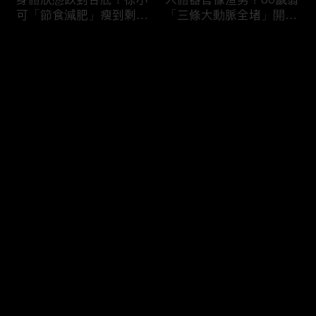
可「節食減肥」瘦到剩
「三條大動脈全堵」開胸
38kg身體機能壞光險喪
驚見全白心臟？50歲男
命！男子濕緊身褲穿整天
「便祕用力」引發迷走神
评论
就醫驚見「睪丸萎縮」？
經反射馬桶上猝死！
您还没有登录，请先登录
難以啟齒害羞病！薔薔私
3大存亡關鍵動作！B流
登录
密處發炎疑染性病「分泌
大爆發徐乃麟出國必備
物噴出」連醫師都喊臭？
「這款藥」？「亂吃成
鄭丞傑醫師：淋病不治好
藥」掛急診膽囊結石+血
恐不孕！
壓剩80慘敗血性休克！
最新评论
最热
/
最新
快来抢沙发～
吃錯食物＝服毒？腎衰竭
醫師廢話治療！徐乃麟上
第四期病患每天喝
眼皮塌陷靠醫美「膠原蛋
「2000cc野生蜂蜜」想
白增生」效果超好！女業
護腎慘變洗腎？醫師：這
務胃食道逆流嚴重「重度