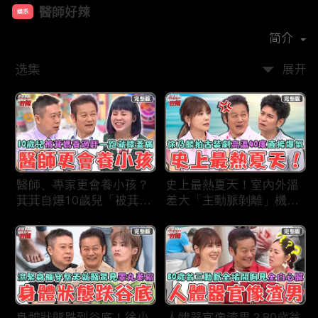
醫師好辣
娱乐
首播时间：
2019-12
简介
选集
展开
醫師、專家更會養小孩？
史上最熱夏天！室內外溫
萁萁自爆10歲兒「被萁媽
差大「主動脈剝離」機率
養過胖」一跑就喊膝蓋
更高？徐乃麟拍古裝片場
痛？名醫學霸兒壓力過大
「高溫40度」反覆NG當
會考失常「考卷只寫一
場直接爆氣！
半」！
身體狀態跌到谷底！徐小
人體器官像渣男？80歲翁