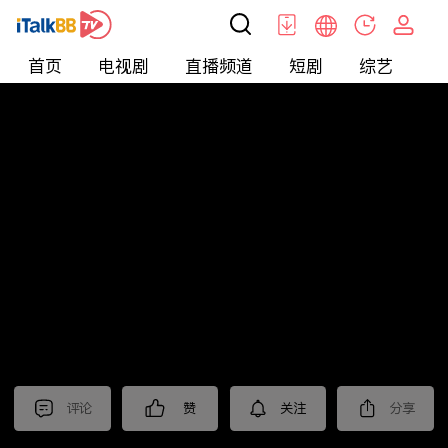
首页
电视剧
直播频道
短剧
综艺
电
北美
>
娱乐
>
醫師好辣
评论
赞
关注
分享