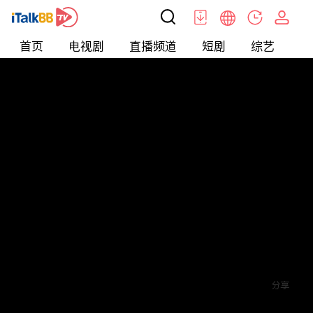
首页
电视剧
直播频道
短剧
综艺
电
短剧
>
爱情
>
爱你蓄谋已久
评论
5
关注
分享