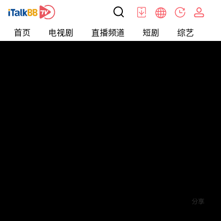
首页
电视剧
直播频道
短剧
综艺
电
短剧
>
Love
>
爱你蓄谋已久
评论
5
关注
分享