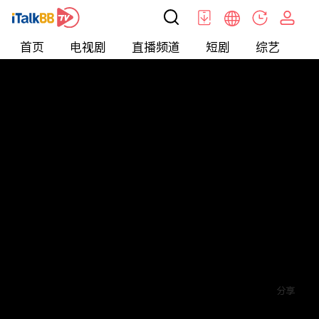
首页
电视剧
直播频道
短剧
综艺
电
短剧
>
爱情
>
爱你蓄谋已久
评论
5
关注
分享