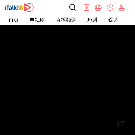
首页
电视剧
直播频道
短剧
综艺
电
短剧
>
爱情
>
爱你蓄谋已久
评论
5
关注
分享