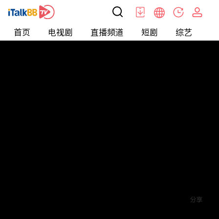
首页
电视剧
直播频道
短剧
综艺
电
短剧
>
Love
>
爱你蓄谋已久
评论
5
关注
分享