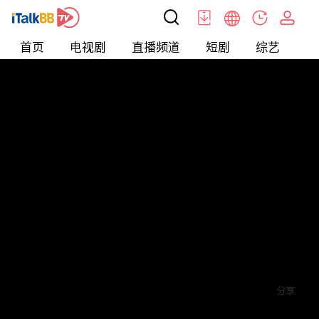
首页
电视剧
直播频道
短剧
综艺
电
短剧
>
爱情
>
爱你蓄谋已久
评论
5
关注
分享