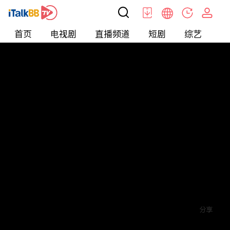
首页
电视剧
直播频道
短剧
综艺
电
短剧
>
爱情
>
爱你蓄谋已久
评论
5
关注
分享