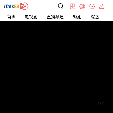
首页
电视剧
直播频道
短剧
综艺
电
短剧
>
爱情
>
爱你蓄谋已久
评论
5
关注
分享