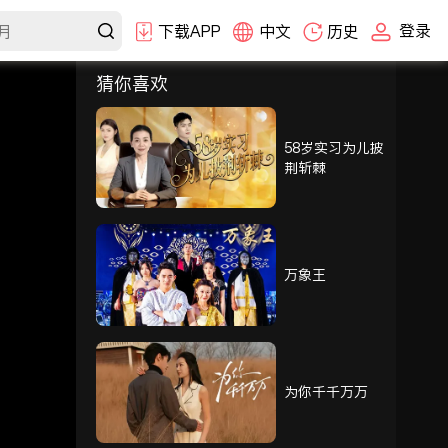
登录
下载APP
中文
历史
猜你喜欢
选集
1-30
31-60
61-90
91-105
58岁实习为儿披
荆斩棘
91
92
93
94
95
96
万象王
97
98
99
100
101
102
为你千千万万
103
104
105