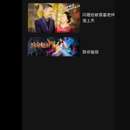
闪婚后被首富老伴
宠上天
致命魅丽
我的奶奶被调包了
重生赘婿