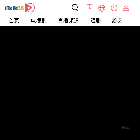
首页
电视剧
直播频道
短剧
综艺
电
短剧
>
穿越
>
将军府来了个女总裁
评论
6
关注
分享