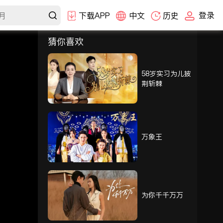
登录
下载APP
中文
历史
猜你喜欢
选集
1-30
31-60
61-89
58岁实习为儿披
荆斩棘
61
62
63
64
65
66
万象王
67
68
69
70
71
72
为你千千万万
73
74
75