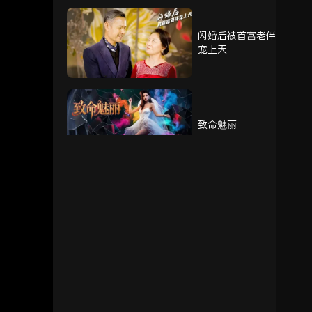
闪婚后被首富老伴
76
77
78
宠上天
79
80
81
致命魅丽
82
83
84
85
86
87
我的奶奶被调包了
88
89
重生赘婿