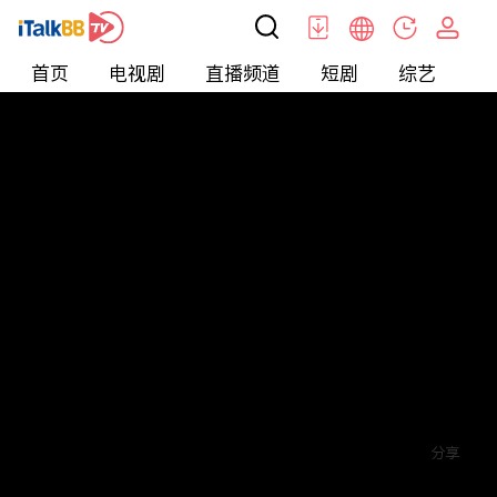
首页
电视剧
直播频道
短剧
综艺
电
短剧
>
穿越
>
将军府来了个女总裁
评论
6
关注
分享