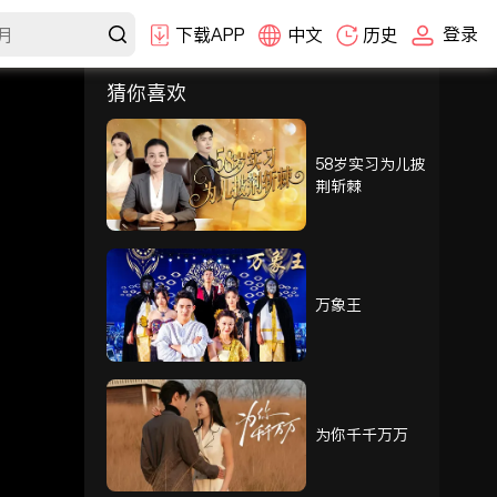
登录
下载APP
中文
历史
猜你喜欢
选集
1-30
31-60
61-89
58岁实习为儿披
荆斩棘
61
62
63
64
65
66
万象王
67
68
69
70
71
72
为你千千万万
73
74
75