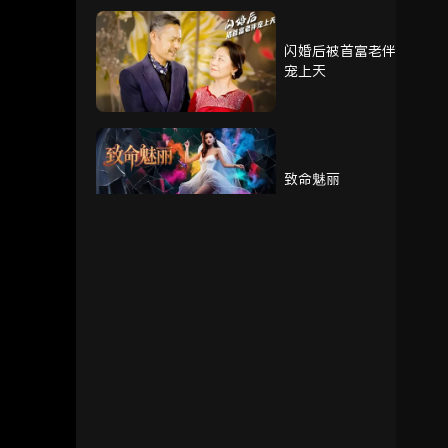
闪婚后被首富老伴
76
77
78
宠上天
79
80
81
致命魅丽
82
83
84
85
86
87
我的奶奶被调包了
88
89
重生赘婿