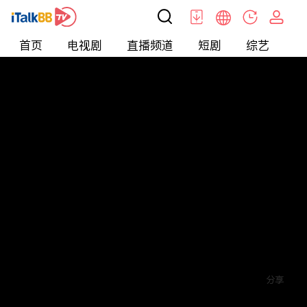
首页
电视剧
直播频道
短剧
综艺
电
短剧
>
穿越
>
将军府来了个女总裁
评论
6
关注
分享