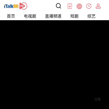
首页
电视剧
直播频道
短剧
综艺
电
短剧
>
穿越
>
将军府来了个女总裁
评论
6
关注
分享