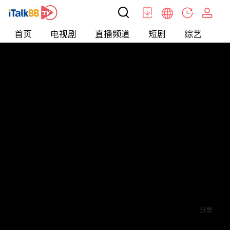
首页
电视剧
直播频道
短剧
综艺
电
短剧
>
穿越
>
将军府来了个女总裁
评论
6
关注
分享