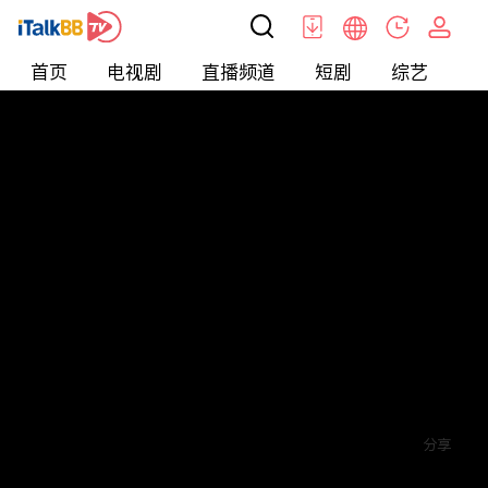
首页
电视剧
直播频道
短剧
综艺
电
短剧
>
穿越
>
将军府来了个女总裁
评论
6
关注
分享