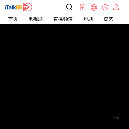
首页
电视剧
直播频道
短剧
综艺
电
短剧
>
穿越
>
将军府来了个女总裁
评论
6
关注
分享