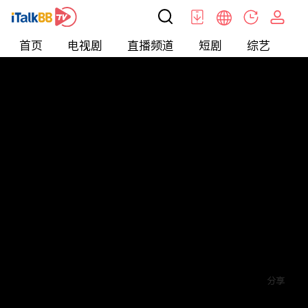
首页
电视剧
直播频道
短剧
综艺
电
短剧
>
穿越
>
将军府来了个女总裁
评论
6
关注
分享