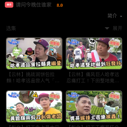
请问今晚住谁家
8.0
娱乐
首播时间：
2020-09
简介
选集
展开
【云林】挑战润饼包拉
【云林】痛风巨人哈孝远
麵！哈孝远品尝人气「青
忍痛打工！下田整地竟吓
蛙拉面」当场吓晕！不听
到狂发抖怕被冲走！惨遭
解释乱剪生菜让老板超崩
一典兄弟恶整全身烂
溃！?林内【请问 今晚住
泥？！林内【请问 今晚
谁家】20230727 EP790
住谁家】