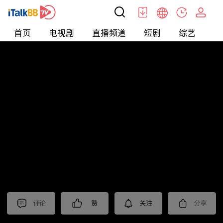
首页
电视剧
直播频道
短剧
综艺
电
北美
>
娱乐
>
请问今晚住谁家
评论
赞
关注
分享