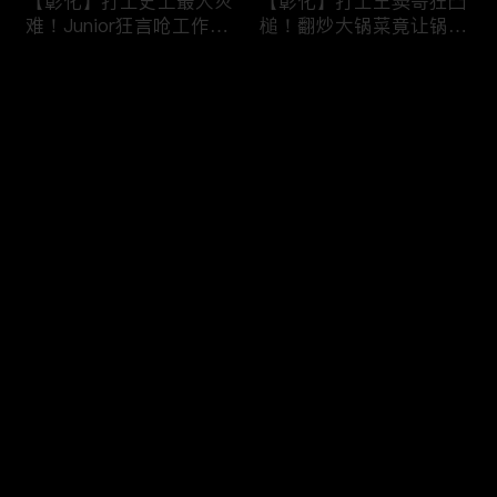
【彰化】打工史上最大灾
【彰化】打工王窦哥狂凸
难！Junior狂言呛工作轻
槌！翻炒大锅菜竟让锅铲
松惨遭烫伤！黄镫辉竟用
断头！嫁接土芭乐折断枝
剪刀刺伤老板？！田中
干挨轰;不是说很会！北
评论
【请问 今晚住谁家】
斗【请问 今晚住谁家】
20230725 EP788
20230724 EP787
您还没有登录，请先登录
【南投】三兄妹探访创意
丫头深入深山找商机！当
登录
料理！丫头徒手采火龙果
众下订神祕水果味茶叶！
吓坏老板！做特色珍珠凸
采收香蕉竟遭叶片打脸险
槌让众人笑翻！?水里
昏厥？！竹山【请问 今
【请问 今晚住谁家】
晚住谁家】20230719
最新评论
最热
/
最新
20230720 EP786
EP785
快来抢沙发～
【彰化】打工团采收在地
【彰化】鹿希派挑战硬派
巨峰葡萄！窦智孔卡关遭
打工！摘神秘果遭蚊虫叮
呛「没头脑」！黄镫辉自
咬狂吞柠檬片！「鲎壳」
做「土耳其披萨」众人笑
炒面爆汗险将右手蒸