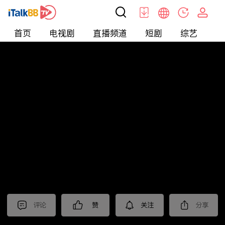
首页
电视剧
直播频道
短剧
综艺
电
北美
>
娱乐
>
请问今晚住谁家
评论
赞
关注
分享