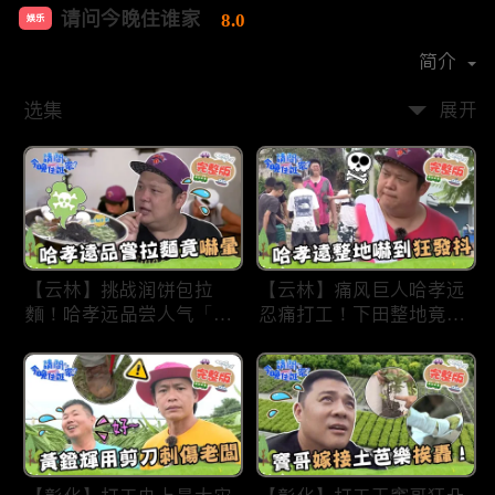
请问今晚住谁家
8.0
娱乐
首播时间：
2020-09
简介
选集
展开
【云林】挑战润饼包拉
【云林】痛风巨人哈孝远
麵！哈孝远品尝人气「青
忍痛打工！下田整地竟吓
蛙拉面」当场吓晕！不听
到狂发抖怕被冲走！惨遭
解释乱剪生菜让老板超崩
一典兄弟恶整全身烂
溃！?林内【请问 今晚住
泥？！林内【请问 今晚
谁家】20230727 EP790
住谁家】