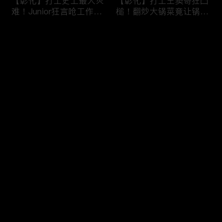
【彰化】打工史上最大灾
【彰化】打工王窦哥狂凸
难！Junior狂言呛工作轻
槌！翻炒大锅菜竟让锅铲
松惨遭烫伤！黄镫辉竟用
断头！嫁接土芭乐折断枝
剪刀刺伤老板？！田中
干挨轰;不是说很会！北
评论
【请问 今晚住谁家】
斗【请问 今晚住谁家】
20230725 EP788
20230724 EP787
您还没有登录，请先登录
【南投】三兄妹探访创意
丫头深入深山找商机！当
登录
料理！丫头徒手采火龙果
众下订神祕水果味茶叶！
吓坏老板！做特色珍珠凸
采收香蕉竟遭叶片打脸险
槌让众人笑翻！?水里
昏厥？！竹山【请问 今
【请问 今晚住谁家】
晚住谁家】20230719
最新评论
最热
/
最新
20230720 EP786
EP785
快来抢沙发～
【彰化】打工团采收在地
【彰化】鹿希派挑战硬派
巨峰葡萄！窦智孔卡关遭
打工！摘神秘果遭蚊虫叮
呛「没头脑」！黄镫辉自
咬狂吞柠檬片！「鲎壳」
做「土耳其披萨」众人笑
炒面爆汗险将右手蒸