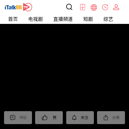
首页
电视剧
直播频道
短剧
综艺
电
北美
>
娱乐
>
请问今晚住谁家
评论
赞
关注
分享