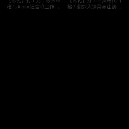
【彰化】打工史上最大灾
【彰化】打工王窦哥狂凸
难！Junior狂言呛工作轻
槌！翻炒大锅菜竟让锅铲
松惨遭烫伤！黄镫辉竟用
断头！嫁接土芭乐折断枝
剪刀刺伤老板？！田中
干挨轰;不是说很会！北
评论
【请问 今晚住谁家】
斗【请问 今晚住谁家】
20230725 EP788
20230724 EP787
您还没有登录，请先登录
【南投】三兄妹探访创意
丫头深入深山找商机！当
登录
料理！丫头徒手采火龙果
众下订神祕水果味茶叶！
吓坏老板！做特色珍珠凸
采收香蕉竟遭叶片打脸险
槌让众人笑翻！?水里
昏厥？！竹山【请问 今
【请问 今晚住谁家】
晚住谁家】20230719
最新评论
最热
/
最新
20230720 EP786
EP785
快来抢沙发～
【彰化】打工团采收在地
【彰化】鹿希派挑战硬派
巨峰葡萄！窦智孔卡关遭
打工！摘神秘果遭蚊虫叮
呛「没头脑」！黄镫辉自
咬狂吞柠檬片！「鲎壳」
做「土耳其披萨」众人笑
炒面爆汗险将右手蒸