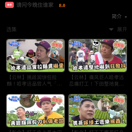
请问今晚住谁家
8.0
娱乐
首播时间：
2020-09
简介
选集
展开
【云林】挑战润饼包拉
【云林】痛风巨人哈孝远
麵！哈孝远品尝人气「青
忍痛打工！下田整地竟吓
蛙拉面」当场吓晕！不听
到狂发抖怕被冲走！惨遭
解释乱剪生菜让老板超崩
一典兄弟恶整全身烂
溃！?林内【请问 今晚住
泥？！林内【请问 今晚
谁家】20230727 EP790
住谁家】